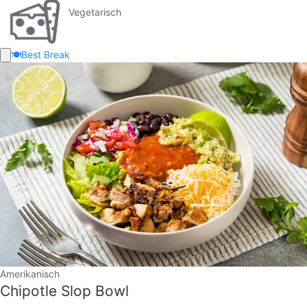
Vegetarisch
🍽️
Best Break
Amerikanisch
Chipotle Slop Bowl