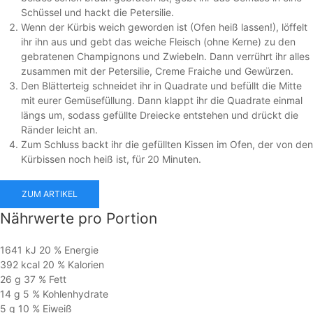
Schüssel und hackt die Petersilie.
Wenn der Kürbis weich geworden ist (Ofen heiß lassen!), löffelt
ihr ihn aus und gebt das weiche Fleisch (ohne Kerne) zu den
gebratenen Champignons und Zwiebeln. Dann verrührt ihr alles
zusammen mit der Petersilie, Creme Fraiche und Gewürzen.
Den Blätterteig schneidet ihr in Quadrate und befüllt die Mitte
mit eurer Gemüsefüllung. Dann klappt ihr die Quadrate einmal
längs um, sodass gefüllte Dreiecke entstehen und drückt die
Ränder leicht an.
Zum Schluss backt ihr die gefüllten Kissen im Ofen, der von den
Kürbissen noch heiß ist, für 20 Minuten.
ZUM ARTIKEL
Nährwerte
pro Portion
1641 kJ
20 %
Energie
392 kcal
20 %
Kalorien
26 g
37 %
Fett
14 g
5 %
Kohlen­hydrate
5 g
10 %
Eiweiß