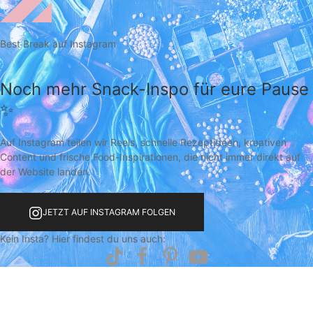
Best Break auf Instagram
Noch mehr Snack-Inspo für eure Pause
✨
Auf Instagram teilen wir Reels, schnelle Rezeptideen, kreativen
Content und frische Food-Inspirationen, die nicht immer direkt auf
der Website landen.
JETZT AUF INSTAGRAM FOLGEN
Kein Insta? Hier findest du uns auch: