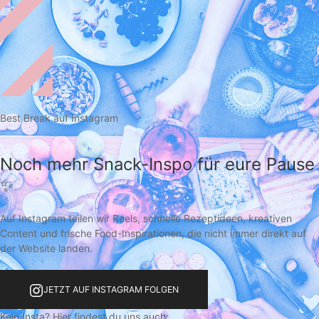
Best Break auf Instagram
Noch mehr Snack-Inspo für eure Pause
✨
Auf Instagram teilen wir Reels, schnelle Rezeptideen, kreativen
Content und frische Food-Inspirationen, die nicht immer direkt auf
der Website landen.
JETZT AUF INSTAGRAM FOLGEN
Kein Insta? Hier findest du uns auch: