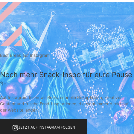
Best Break auf Instagram
Noch mehr Snack-Inspo für eure Pause
✨
Auf Instagram teilen wir Reels, schnelle Rezeptideen, kreativen
Content und frische Food-Inspirationen, die nicht immer direkt auf
der Website landen.
JETZT AUF INSTAGRAM FOLGEN