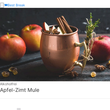
🍽️
Best Break
Alkoholfrei
Apfel-Zimt Mule