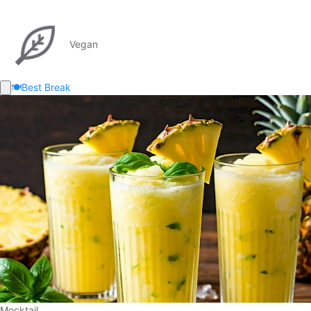
Vegan
🍽️
Best Break
Mocktail