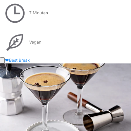
7 Minuten
Vegan
🍽️
Best Break