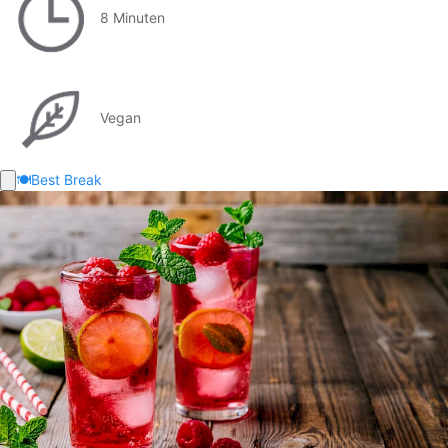
8 Minuten
Vegan
🍽️
Best Break