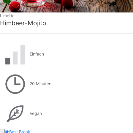
Limette
Himbeer-Mojito
Einfach
20 Minuten
Vegan
🍽️
Best Break