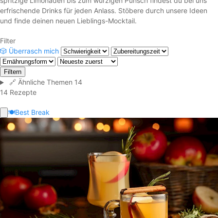
spritzige Limonaden bis zum würzigen Punsch findest du bei uns
erfrischende Drinks für jeden Anlass. Stöbere durch unsere Ideen
und finde deinen neuen Lieblings-Mocktail.
Filter
🎲
Überrasch mich
Filtern
🔗
Ähnliche Themen
14
14 Rezepte
🍽️
Best Break