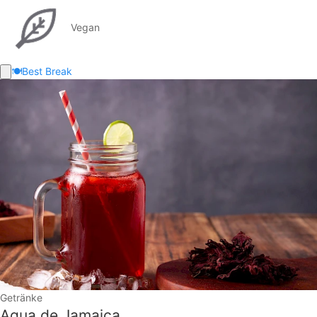
Vegan
🍽️
Best Break
Getränke
Agua de Jamaica