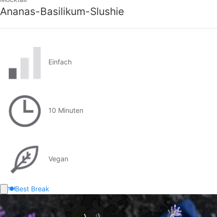
Ananas-Basilikum-Slushie
Einfach
10 Minuten
Vegan
🍽️
Best Break