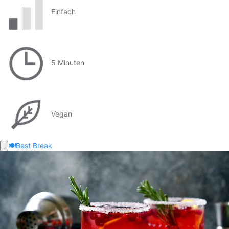
Einfach
5 Minuten
Vegan
🍽️
Best Break