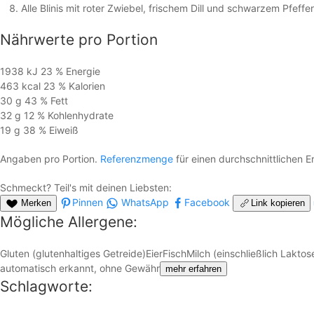
Alle Blinis mit roter Zwiebel, frischem Dill und schwarzem Pfeffe
Nährwerte
pro Portion
1938 kJ
23 %
Energie
463 kcal
23 %
Kalorien
30 g
43 %
Fett
32 g
12 %
Kohlen­hydrate
19 g
38 %
Eiweiß
Angaben pro Portion.
Referenzmenge
für einen durchschnittlichen 
Schmeckt? Teil's mit deinen Liebsten:
Pinnen
WhatsApp
Facebook
Merken
Link kopieren
Mögliche Allergene:
Gluten (glutenhaltiges Getreide)
Eier
Fisch
Milch (einschließlich Laktos
automatisch erkannt, ohne Gewähr
mehr erfahren
Schlagworte: