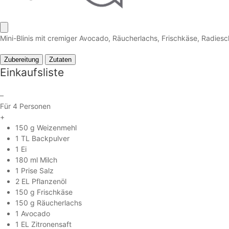
Mini-Blinis mit cremiger Avocado, Räucherlachs, Frischkäse, Radiesch
Zubereitung
Zutaten
Einkaufsliste
–
Für 4 Personen
+
150 g Weizenmehl
1 TL Backpulver
1 Ei
180 ml Milch
1 Prise Salz
2 EL Pflanzenöl
150 g Frischkäse
150 g Räucherlachs
1 Avocado
1 EL Zitronensaft