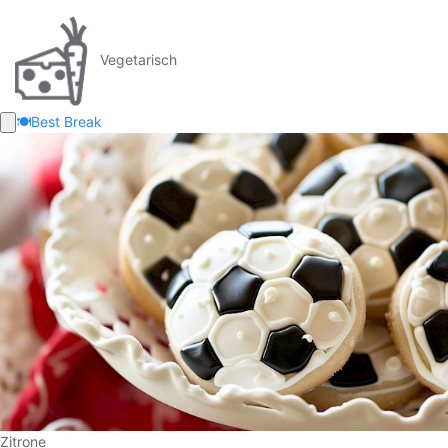
Vegetarisch
🍽️
Best Break
Zitrone