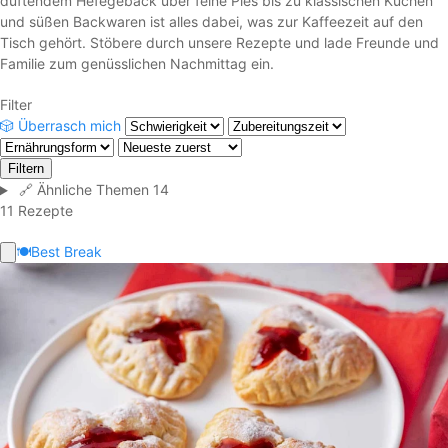
duftendem Hefegebäck über feine Pies bis zu klassischen Kuchen
und süßen Backwaren ist alles dabei, was zur Kaffeezeit auf den
Tisch gehört. Stöbere durch unsere Rezepte und lade Freunde und
Familie zum genüsslichen Nachmittag ein.
Filter
🎲
Überrasch mich
Filtern
🔗
Ähnliche Themen
14
11 Rezepte
🍽️
Best Break