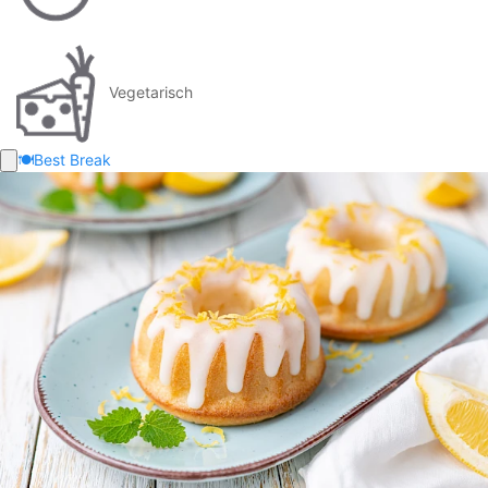
Vegetarisch
🍽️
Best Break