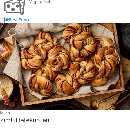
Vegetarisch
🍽️
Best Break
Milch
Zimt-Hefeknoten