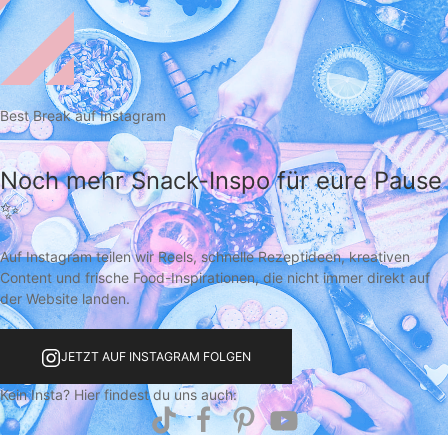
Best Break auf Instagram
Noch mehr Snack-Inspo für eure Pause
✨
Auf Instagram teilen wir Reels, schnelle Rezeptideen, kreativen
Content und frische Food-Inspirationen, die nicht immer direkt auf
der Website landen.
JETZT AUF INSTAGRAM FOLGEN
Kein Insta? Hier findest du uns auch: