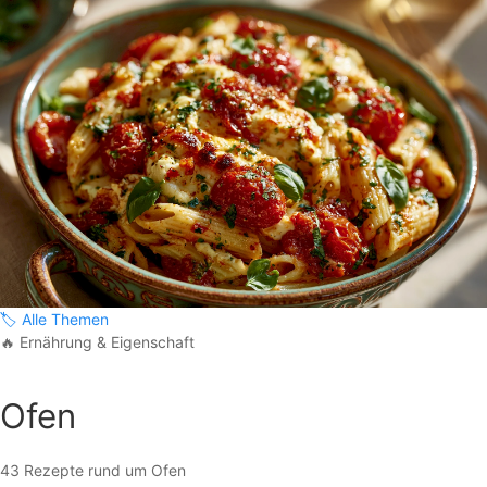
🏷️
Alle Themen
🔥
Ernährung & Eigenschaft
Ofen
43 Rezepte rund um Ofen