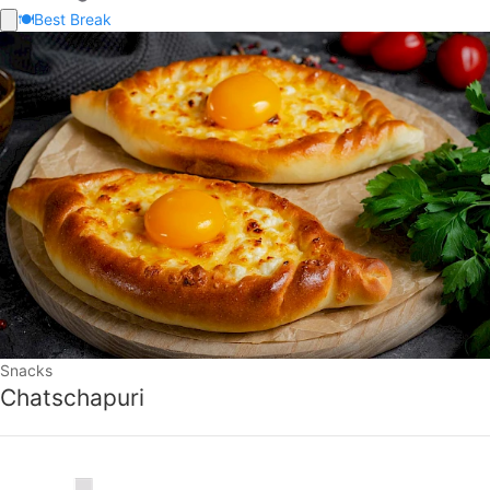
🍽️
Best Break
Snacks
Chatschapuri