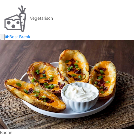
Vegetarisch
🍽️
Best Break
Bacon