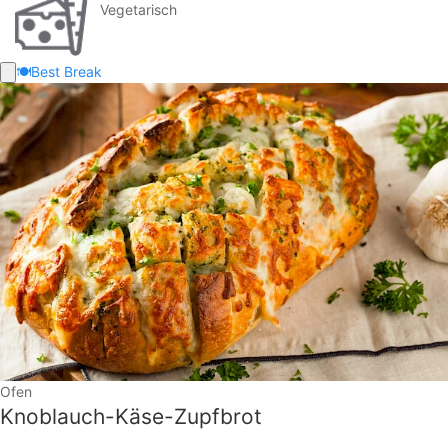
Vegetarisch
🍽️
Best Break
Ofen
Knoblauch-Käse-Zupfbrot