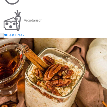
Vegetarisch
🍽️
Best Break