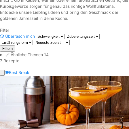
macht. Ob in Keksen, Waffeln oder einem aromatischen Getränk, die
Kürbisgewürze sorgen für genau das richtige Wohlfühlaroma.
Entdecke unsere Lieblingsideen und bring den Geschmack der
goldenen Jahreszeit in deine Küche.
Filter
🎲
Überrasch mich
Filtern
🔗
Ähnliche Themen
14
7 Rezepte
🍽️
Best Break