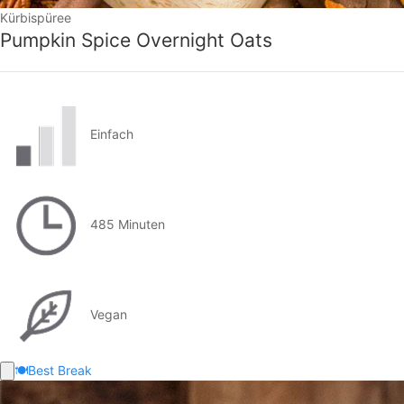
Kürbispüree
Pumpkin Spice Overnight Oats
Einfach
485 Minuten
Vegan
🍽️
Best Break