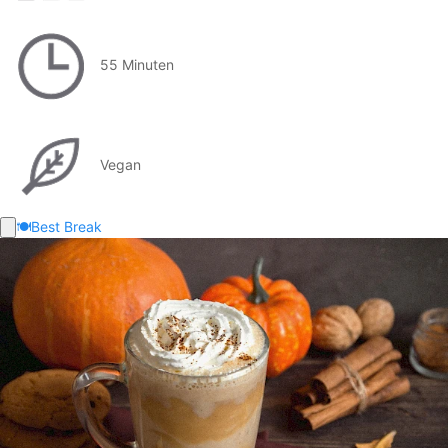
55 Minuten
Vegan
🍽️
Best Break