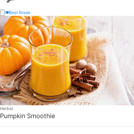
🍽️
Best Break
Herbst
Pumpkin Smoothie