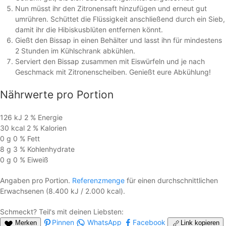
Nun müsst ihr den Zitronensaft hinzufügen und erneut gut
umrühren. Schüttet die Flüssigkeit anschließend durch ein Sieb,
damit ihr die Hibiskusblüten entfernen könnt.
Gießt den Bissap in einen Behälter und lasst ihn für mindestens
2 Stunden im Kühlschrank abkühlen.
Serviert den Bissap zusammen mit Eiswürfeln und je nach
Geschmack mit Zitronenscheiben. Genießt eure Abkühlung!
Nährwerte
pro Portion
126 kJ
2 %
Energie
30 kcal
2 %
Kalorien
0 g
0 %
Fett
8 g
3 %
Kohlen­hydrate
0 g
0 %
Eiweiß
Angaben pro Portion.
Referenzmenge
für einen durchschnittlichen
Erwachsenen (8.400 kJ / 2.000 kcal).
Schmeckt? Teil's mit deinen Liebsten:
Pinnen
WhatsApp
Facebook
Merken
Link kopieren