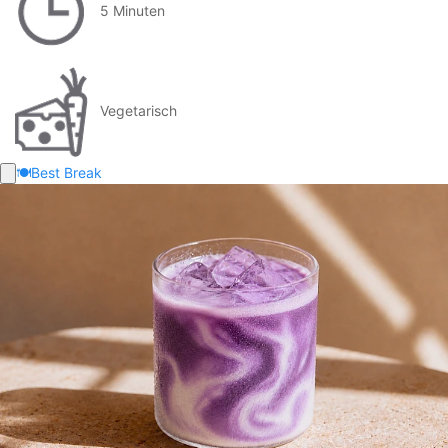
5 Minuten
Vegetarisch
🍽️
Best Break