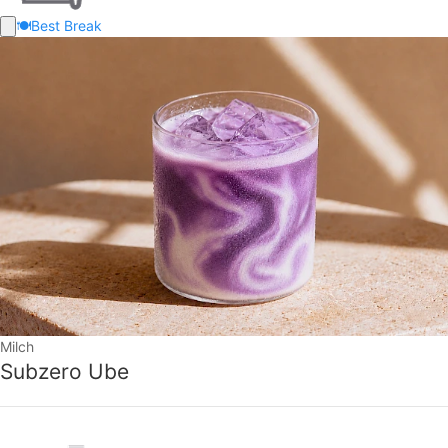
🍽️
Best Break
Milch
Subzero Ube