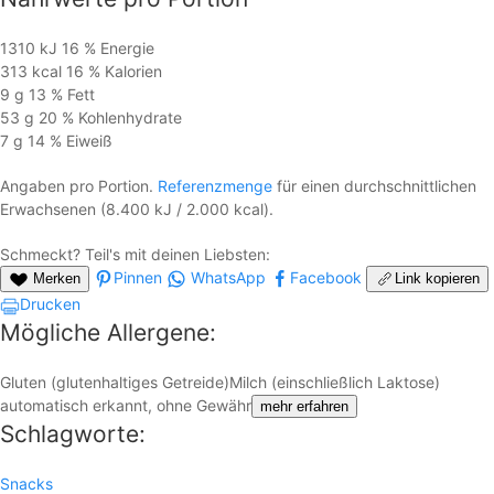
1310 kJ
16 %
Energie
313 kcal
16 %
Kalorien
9 g
13 %
Fett
53 g
20 %
Kohlen­hydrate
7 g
14 %
Eiweiß
Angaben pro Portion.
Referenzmenge
für einen durchschnittlichen
Erwachsenen (8.400 kJ / 2.000 kcal).
Schmeckt? Teil's mit deinen Liebsten:
Pinnen
WhatsApp
Facebook
Merken
Link kopieren
Drucken
Mögliche Allergene:
Gluten (glutenhaltiges Getreide)
Milch (einschließlich Laktose)
automatisch erkannt, ohne Gewähr
mehr erfahren
Schlagworte:
Snacks