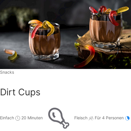
Snacks
Dirt Cups
Einfach
20 Minuten
Fleisch
Für 4 Personen