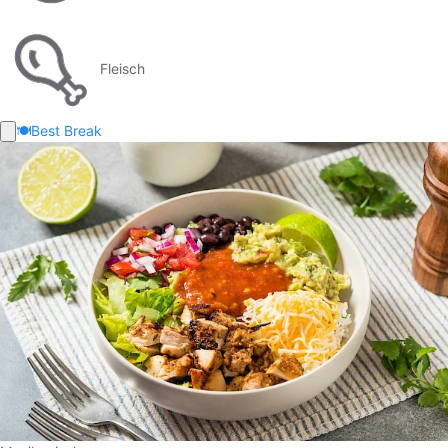
Fleisch
🍽️
Best Break