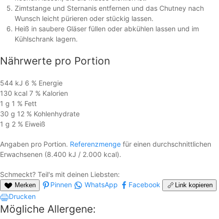
Zimtstange und Sternanis entfernen und das Chutney nach
Wunsch leicht pürieren oder stückig lassen.
Heiß in saubere Gläser füllen oder abkühlen lassen und im
Kühlschrank lagern.
Nährwerte
pro Portion
544 kJ
6 %
Energie
130 kcal
7 %
Kalorien
1 g
1 %
Fett
30 g
12 %
Kohlen­hydrate
1 g
2 %
Eiweiß
Angaben pro Portion.
Referenzmenge
für einen durchschnittlichen
Erwachsenen (8.400 kJ / 2.000 kcal).
Schmeckt? Teil's mit deinen Liebsten:
Pinnen
WhatsApp
Facebook
Merken
Link kopieren
Drucken
Mögliche Allergene: