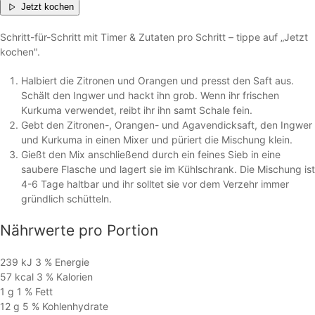
Jetzt kochen
Schritt-für-Schritt mit Timer & Zutaten pro Schritt – tippe auf „Jetzt
kochen".
Halbiert die Zitronen und Orangen und presst den Saft aus.
Schält den Ingwer und hackt ihn grob. Wenn ihr frischen
Kurkuma verwendet, reibt ihr ihn samt Schale fein.
Gebt den Zitronen-, Orangen- und Agavendicksaft, den Ingwer
und Kurkuma in einen Mixer und püriert die Mischung klein.
Gießt den Mix anschließend durch ein feines Sieb in eine
saubere Flasche und lagert sie im Kühlschrank. Die Mischung ist
4-6 Tage haltbar und ihr solltet sie vor dem Verzehr immer
gründlich schütteln.
Nährwerte
pro Portion
239 kJ
3 %
Energie
57 kcal
3 %
Kalorien
1 g
1 %
Fett
12 g
5 %
Kohlen­hydrate