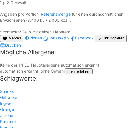
1 g
2 %
Eiweiß
Angaben pro Portion.
Referenzmenge
für einen durchschnittlichen
Erwachsenen (8.400 kJ / 2.000 kcal).
Schmeckt? Teil's mit deinen Liebsten:
Pinnen
WhatsApp
Facebook
Merken
Link kopieren
Drucken
Mögliche Allergene:
Keine der 14 EU-Hauptallergene automatisch erkannt
automatisch erkannt, ohne Gewähr
mehr erfahren
Schlagworte:
Snacks
Getränke
Ingwer
Orange
Zitrone
Kurkuma
Fruchtig