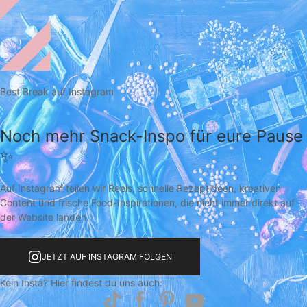
Best Break auf Instagram
Noch mehr Snack-Inspo für eure Pause
✨
Auf Instagram teilen wir Reels, schnelle Rezeptideen, kreativen
Content und frische Food-Inspirationen, die nicht immer direkt auf
der Website landen.
JETZT AUF INSTAGRAM FOLGEN
Kein Insta? Hier findest du uns auch: