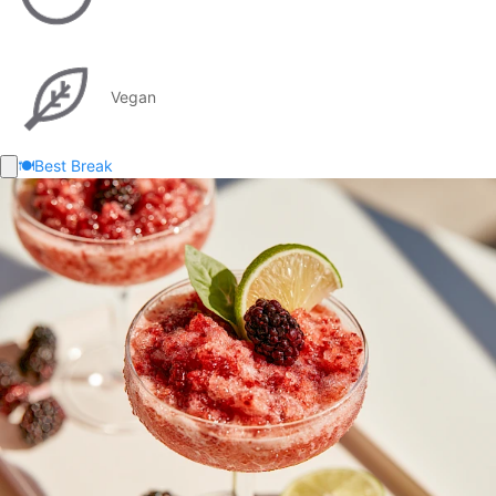
Vegan
🍽️
Best Break