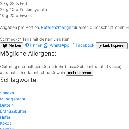
20 g
29 %
Fett
25 g
10 %
Kohlen­hydrate
10 g
20 %
Eiweiß
Angaben pro Portion.
Referenzmenge
für einen durchschnittlichen 
Schmeckt? Teil's mit deinen Liebsten:
Pinnen
WhatsApp
Facebook
Merken
Link kopieren
Mögliche Allergene:
Gluten (glutenhaltiges Getreide)
Erdnüsse
Schalenfrüchte (Nüsse)
automatisch erkannt, ohne Gewähr
mehr erfahren
Schlagworte:
Snacks
Mundgerecht
Datteln
Erdnussbutter
Hafer
Kokos