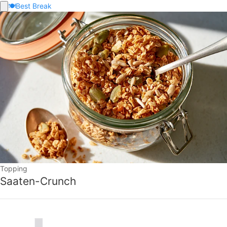
🍽️
Best Break
Topping
Saaten-Crunch