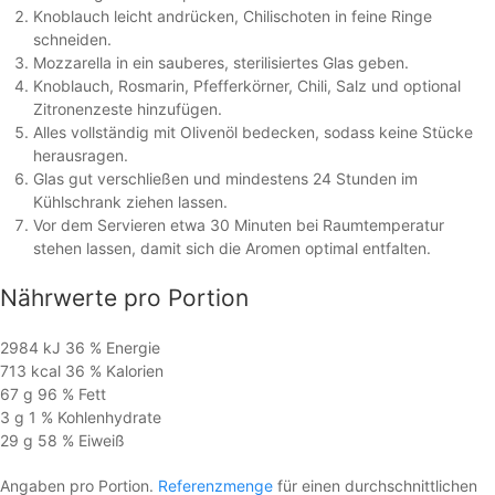
Knoblauch leicht andrücken, Chilischoten in feine Ringe
schneiden.
Mozzarella in ein sauberes, sterilisiertes Glas geben.
Knoblauch, Rosmarin, Pfefferkörner, Chili, Salz und optional
Zitronenzeste hinzufügen.
Alles vollständig mit Olivenöl bedecken, sodass keine Stücke
herausragen.
Glas gut verschließen und mindestens 24 Stunden im
Kühlschrank ziehen lassen.
Vor dem Servieren etwa 30 Minuten bei Raumtemperatur
stehen lassen, damit sich die Aromen optimal entfalten.
Nährwerte
pro Portion
2984 kJ
36 %
Energie
713 kcal
36 %
Kalorien
67 g
96 %
Fett
3 g
1 %
Kohlen­hydrate
29 g
58 %
Eiweiß
Angaben pro Portion.
Referenzmenge
für einen durchschnittlichen