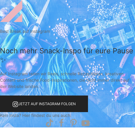
Best Break auf Instagram
Noch mehr Snack-Inspo für eure Pause
✨
Auf Instagram teilen wir Reels, schnelle Rezeptideen, kreativen
Content und frische Food-Inspirationen, die nicht immer direkt auf
der Website landen.
JETZT AUF INSTAGRAM FOLGEN
Kein Insta? Hier findest du uns auch: