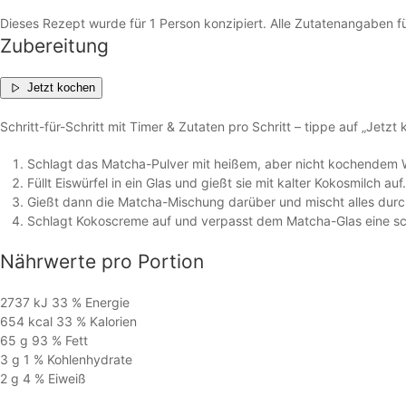
Dieses Rezept wurde für 1 Person konzipiert. Alle Zutatenangaben f
Zubereitung
Jetzt kochen
Schritt-für-Schritt mit Timer & Zutaten pro Schritt – tippe auf „Jetzt
Schlagt das Matcha-Pulver mit heißem, aber nicht kochendem W
Füllt Eiswürfel in ein Glas und gießt sie mit kalter Kokosmilch auf.
Gießt dann die Matcha-Mischung darüber und mischt alles durc
Schlagt Kokoscreme auf und verpasst dem Matcha-Glas eine 
Nährwerte
pro Portion
2737 kJ
33 %
Energie
654 kcal
33 %
Kalorien
65 g
93 %
Fett
3 g
1 %
Kohlen­hydrate
2 g
4 %
Eiweiß