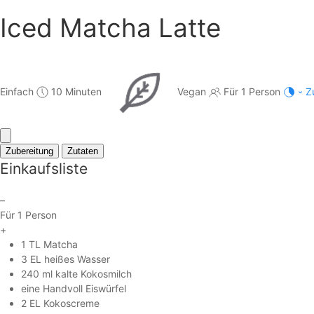
Iced Matcha Latte
Einfach
10 Minuten
Vegan
Für 1 Person
Z
Zubereitung
Zutaten
Einkaufsliste
–
Für 1 Person
+
1 TL Matcha
3 EL heißes Wasser
240 ml kalte Kokosmilch
eine Handvoll Eiswürfel
2 EL Kokoscreme