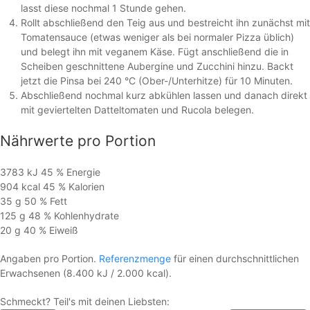
lasst diese nochmal 1 Stunde gehen.
Rollt abschließend den Teig aus und bestreicht ihn zunächst mit
Tomatensauce (etwas weniger als bei normaler Pizza üblich)
und belegt ihn mit veganem Käse. Fügt anschließend die in
Scheiben geschnittene Aubergine und Zucchini hinzu. Backt
jetzt die Pinsa bei 240 °C (Ober-/Unterhitze) für 10 Minuten.
Abschließend nochmal kurz abkühlen lassen und danach direkt
mit geviertelten Datteltomaten und Rucola belegen.
Nährwerte
pro Portion
3783 kJ
45 %
Energie
904 kcal
45 %
Kalorien
35 g
50 %
Fett
125 g
48 %
Kohlen­hydrate
20 g
40 %
Eiweiß
Angaben pro Portion.
Referenzmenge
für einen durchschnittlichen
Erwachsenen (8.400 kJ / 2.000 kcal).
Schmeckt? Teil's mit deinen Liebsten: