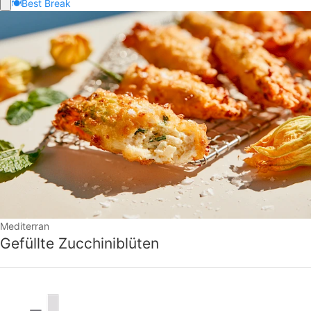
🍽️
Best Break
Mediterran
Gefüllte Zucchiniblüten