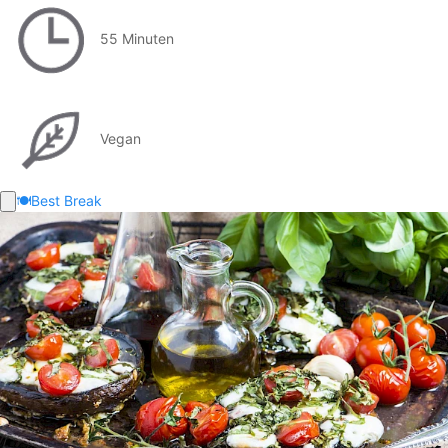
55 Minuten
Vegan
🍽️
Best Break