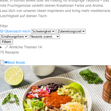
Base, in bunten Bowls oder als Füllung für knusprige Taquitos – das
rote Fruchtgemüse verleiht deinen Kreationen Farbe und Aroma.
Lass dich von unseren Ideen inspirieren und bring mehr mediterrane
Leichtigkeit auf deinen Tisch.
Filter
🎲
Überrasch mich
Filtern
🔗
Ähnliche Themen
14
75 Rezepte
🍽️
Best Break