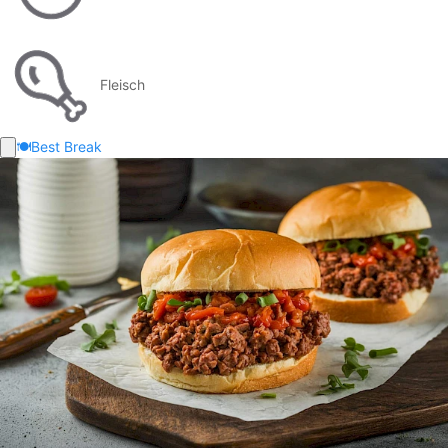
Fleisch
🍽️
Best Break