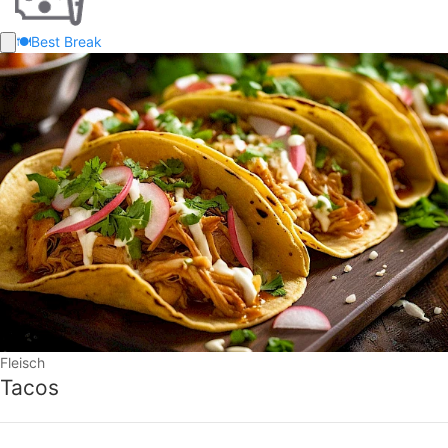
🍽️
Best Break
Fleisch
Tacos