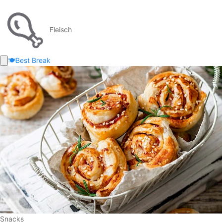
Fleisch
🍽️
Best Break
Snacks