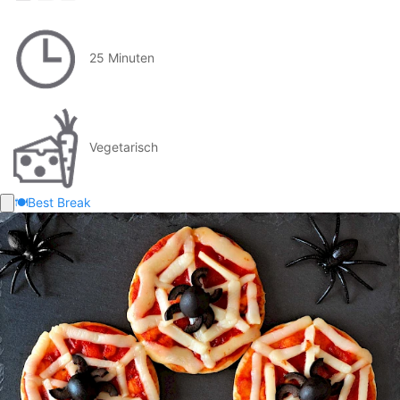
25 Minuten
Vegetarisch
🍽️
Best Break