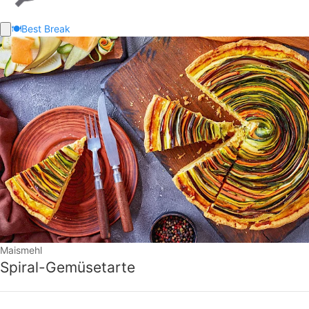
🍽️
Best Break
Maismehl
Spiral-Gemüsetarte