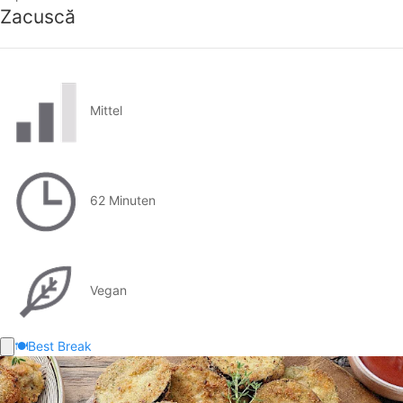
Zacuscă
Mittel
62 Minuten
Vegan
🍽️
Best Break