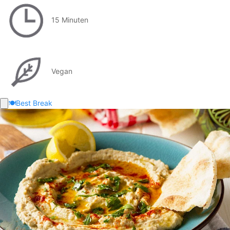
15 Minuten
Vegan
🍽️
Best Break