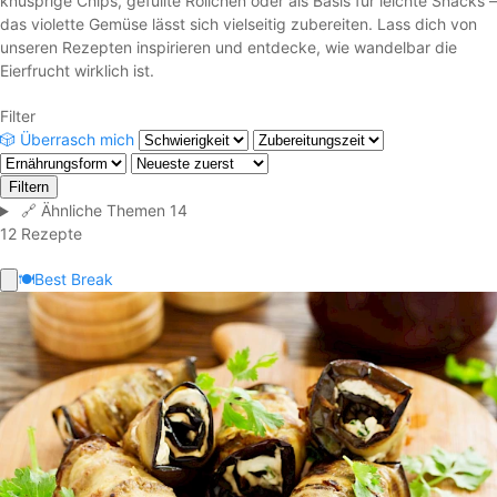
knusprige Chips, gefüllte Röllchen oder als Basis für leichte Snacks –
das violette Gemüse lässt sich vielseitig zubereiten. Lass dich von
unseren Rezepten inspirieren und entdecke, wie wandelbar die
Eierfrucht wirklich ist.
Filter
🎲
Überrasch mich
Filtern
🔗
Ähnliche Themen
14
12 Rezepte
🍽️
Best Break