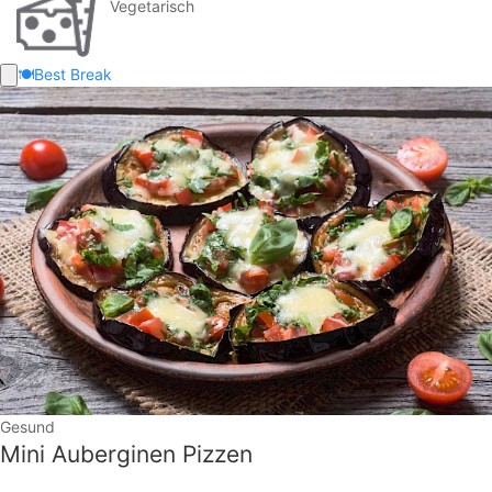
Vegetarisch
🍽️
Best Break
Gesund
Mini Auberginen Pizzen