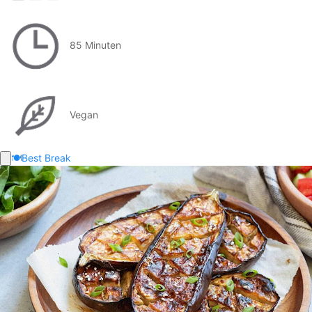
85 Minuten
Vegan
🍽️
Best Break