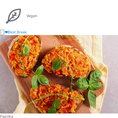
Vegan
🍽️
Best Break
Paprika