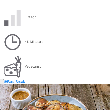
Einfach
45 Minuten
Vegetarisch
🍽️
Best Break