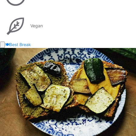
Vegan
🍽️
Best Break