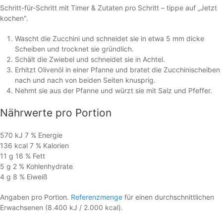
Schritt-für-Schritt mit Timer & Zutaten pro Schritt – tippe auf „Jetzt
kochen".
Wascht die Zucchini und schneidet sie in etwa 5 mm dicke
Scheiben und trocknet sie gründlich.
Schält die Zwiebel und schneidet sie in Achtel.
Erhitzt Olivenöl in einer Pfanne und bratet die Zucchinischeiben
nach und nach von beiden Seiten knusprig.
Nehmt sie aus der Pfanne und würzt sie mit Salz und Pfeffer.
Nährwerte
pro Portion
570 kJ
7 %
Energie
136 kcal
7 %
Kalorien
11 g
16 %
Fett
5 g
2 %
Kohlen­hydrate
4 g
8 %
Eiweiß
Angaben pro Portion.
Referenzmenge
für einen durchschnittlichen
Erwachsenen (8.400 kJ / 2.000 kcal).