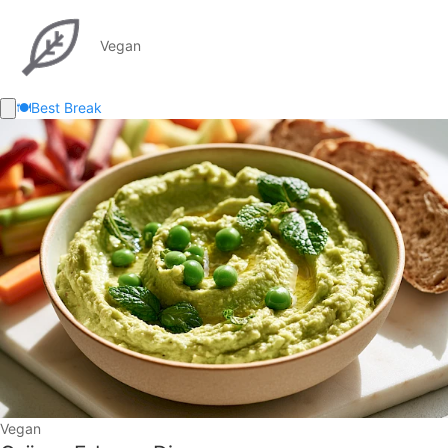
Vegan
🍽️
Best Break
Vegan