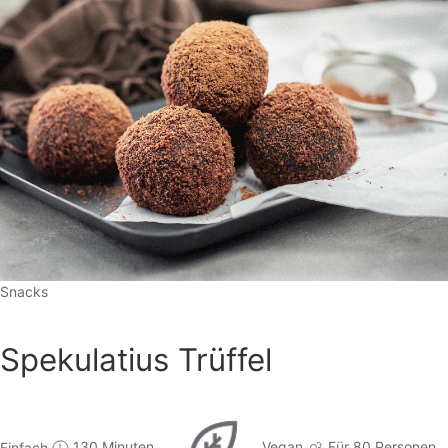
Snacks
Spekulatius Trüffel
Einfach
130 Minuten
Vegan
Für 80 Personen