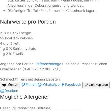
Stücke der Schokomasse, formt kleine Kugeln, die ihr im
Anschluss in der Dekorationsmischung wendet.
Die fertigen Trüffel könnt ihr nun im Kühlschrank lagern.
Nährwerte
pro Portion
218 kJ
3 %
Energie
52 kcal
3 %
Kalorien
4 g
6 %
Fett
1 g
0 %
Kohlen­hydrate
1 g
2 %
Eiweiß
Angaben pro Portion.
Referenzmenge
für einen durchschnittlichen
Erwachsenen (8.400 kJ / 2.000 kcal).
Schmeckt? Teil's mit deinen Liebsten:
Pinnen
WhatsApp
Facebook
Merken
Link kopieren
Drucken
Mögliche Allergene:
Gluten (glutenhaltiges Getreide)