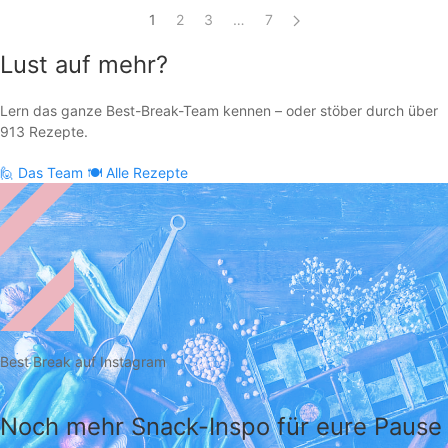
1
2
3
…
7
Lust auf mehr?
Lern das ganze Best-Break-Team kennen – oder stöber durch über
913 Rezepte.
🙋
Das Team
🍽️
Alle Rezepte
Best Break auf Instagram
Noch mehr Snack-Inspo für eure Pause