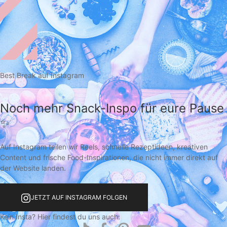
Best Break auf Instagram
Noch mehr Snack-Inspo für eure Pause
✨
Auf Instagram teilen wir Reels, schnelle Rezeptideen, kreativen
Content und frische Food-Inspirationen, die nicht immer direkt auf
der Website landen.
JETZT AUF INSTAGRAM FOLGEN
Kein Insta? Hier findest du uns auch: