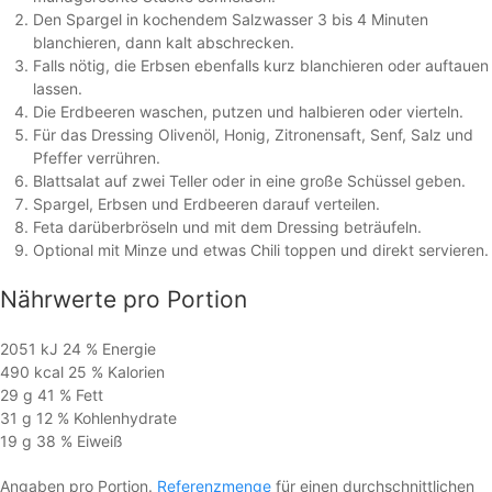
Den Spargel in kochendem Salzwasser 3 bis 4 Minuten
blanchieren, dann kalt abschrecken.
Falls nötig, die Erbsen ebenfalls kurz blanchieren oder auftauen
lassen.
Die Erdbeeren waschen, putzen und halbieren oder vierteln.
Für das Dressing Olivenöl, Honig, Zitronensaft, Senf, Salz und
Pfeffer verrühren.
Blattsalat auf zwei Teller oder in eine große Schüssel geben.
Spargel, Erbsen und Erdbeeren darauf verteilen.
Feta darüberbröseln und mit dem Dressing beträufeln.
Optional mit Minze und etwas Chili toppen und direkt servieren.
Nährwerte
pro Portion
2051 kJ
24 %
Energie
490 kcal
25 %
Kalorien
29 g
41 %
Fett
31 g
12 %
Kohlen­hydrate
19 g
38 %
Eiweiß
Angaben pro Portion.
Referenzmenge
für einen durchschnittlichen