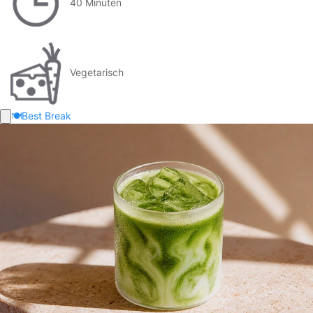
40 Minuten
Vegetarisch
🍽️
Best Break