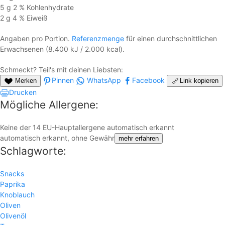
5 g
2 %
Kohlen­hydrate
2 g
4 %
Eiweiß
Angaben pro Portion.
Referenzmenge
für einen durchschnittlichen
Erwachsenen (8.400 kJ / 2.000 kcal).
Schmeckt? Teil's mit deinen Liebsten:
Pinnen
WhatsApp
Facebook
Merken
Link kopieren
Drucken
Mögliche Allergene:
Keine der 14 EU-Hauptallergene automatisch erkannt
automatisch erkannt, ohne Gewähr
mehr erfahren
Schlagworte:
Snacks
Paprika
Knoblauch
Oliven
Olivenöl