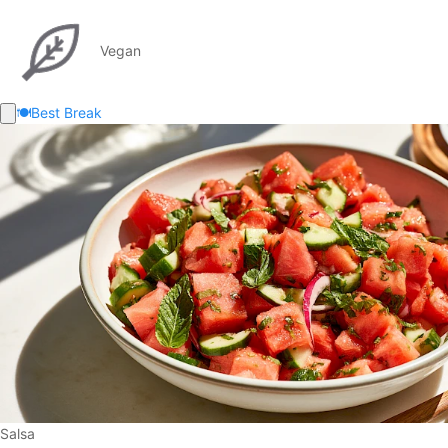
Vegan
🍽️
Best Break
Salsa