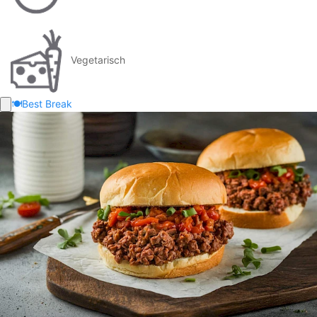
Vegetarisch
🍽️
Best Break