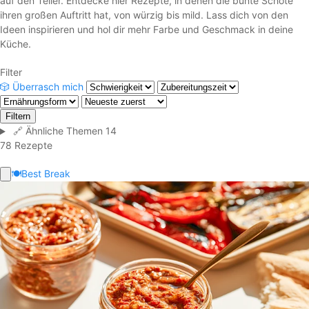
auf den Teller. Entdecke hier Rezepte, in denen die bunte Schote
ihren großen Auftritt hat, von würzig bis mild. Lass dich von den
Ideen inspirieren und hol dir mehr Farbe und Geschmack in deine
Küche.
Filter
🎲
Überrasch mich
Filtern
🔗
Ähnliche Themen
14
78 Rezepte
🍽️
Best Break