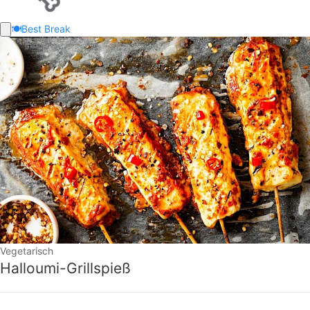
🍽️
Best Break
Vegetarisch
Halloumi-Grillspieß