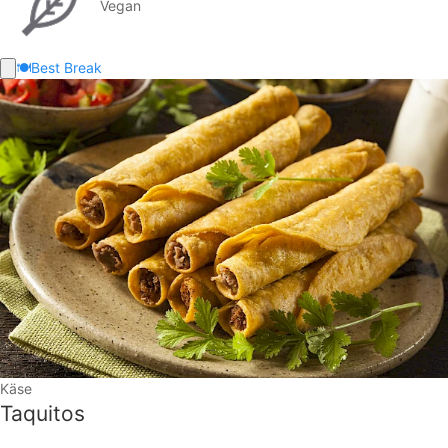
Vegan
🍽️
Best Break
Käse
Taquitos