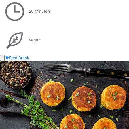
20 Minuten
Vegan
🍽️
Best Break