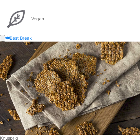
Vegan
🍽️
Best Break
Knusprig