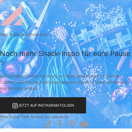
Best Break auf Instagram
Noch mehr Snack-Inspo für eure Pause
✨
Auf Instagram teilen wir Reels, schnelle Rezeptideen, kreativen
Content und frische Food-Inspirationen, die nicht immer direkt auf
der Website landen.
JETZT AUF INSTAGRAM FOLGEN
Kein Insta? Hier findest du uns auch: