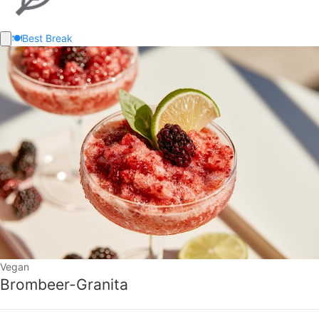
🍽️
Best Break
Vegan
Brombeer-Granita