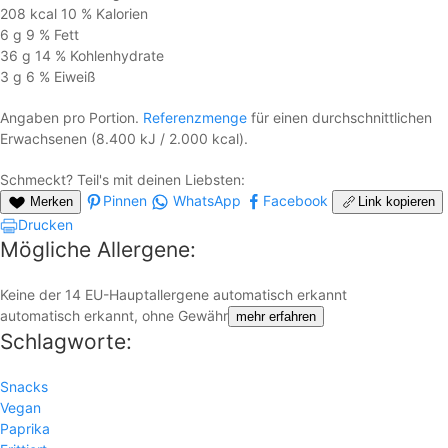
208 kcal
10 %
Kalorien
6 g
9 %
Fett
36 g
14 %
Kohlen­hydrate
3 g
6 %
Eiweiß
Angaben pro Portion.
Referenzmenge
für einen durchschnittlichen
Erwachsenen (8.400 kJ / 2.000 kcal).
Schmeckt? Teil's mit deinen Liebsten:
Pinnen
WhatsApp
Facebook
Merken
Link kopieren
Drucken
Mögliche Allergene:
Keine der 14 EU-Hauptallergene automatisch erkannt
automatisch erkannt, ohne Gewähr
mehr erfahren
Schlagworte:
Snacks
Vegan
Paprika