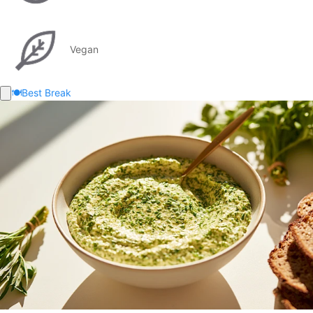
Vegan
🍽️
Best Break