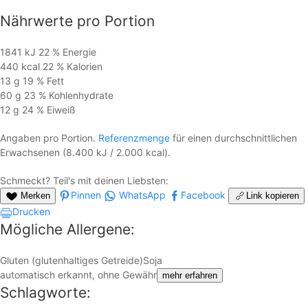
Nährwerte
pro Portion
1841 kJ
22 %
Energie
440 kcal
22 %
Kalorien
13 g
19 %
Fett
60 g
23 %
Kohlen­hydrate
12 g
24 %
Eiweiß
Angaben pro Portion.
Referenzmenge
für einen durchschnittlichen
Erwachsenen (8.400 kJ / 2.000 kcal).
Schmeckt? Teil's mit deinen Liebsten:
Pinnen
WhatsApp
Facebook
Merken
Link kopieren
Drucken
Mögliche Allergene:
Gluten (glutenhaltiges Getreide)
Soja
automatisch erkannt, ohne Gewähr
mehr erfahren
Schlagworte: