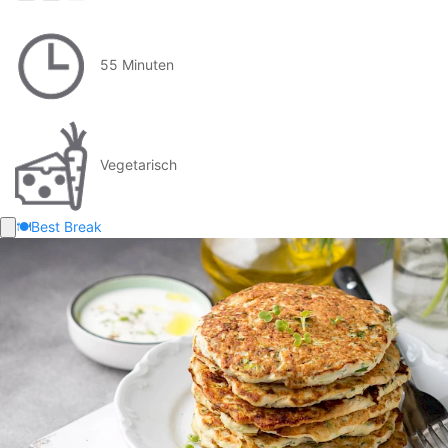
55 Minuten
Vegetarisch
🍽️
Best Break