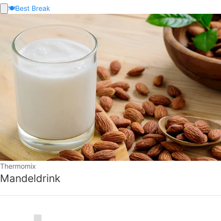
🍽️
Best Break
Thermomix
Mandeldrink