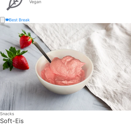
Vegan
🍽️
Best Break
Snacks
Soft-Eis