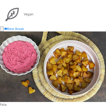
Vegan
🍽️
Best Break
Feta