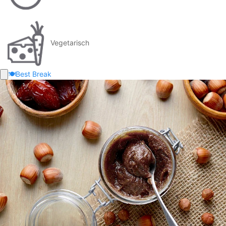
Vegetarisch
🍽️
Best Break