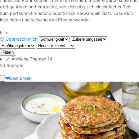
findest du Pfannkuchen in all ihren Formen. Stöbere durch süße und
deftige Ideen und entdecke, wie vielseitig sich ein einfacher Teig
zum perfekten Frühstück oder Snack verwandeln lässt. Lass dich
inspirieren und schwing den Pfannenwender.
Filter
🎲
Überrasch mich
Filtern
🔗
Ähnliche Themen
14
20 Rezepte
🍽️
Best Break