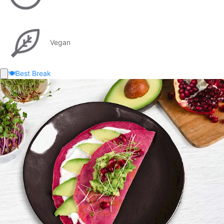
Vegan
🍽️
Best Break