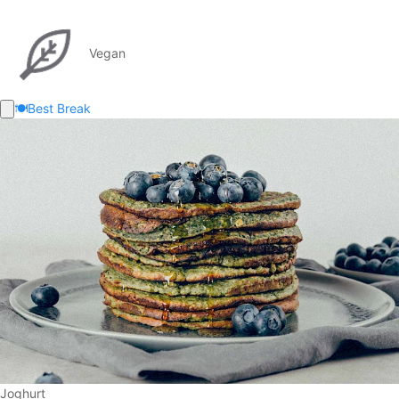
Vegan
🍽️
Best Break
Joghurt