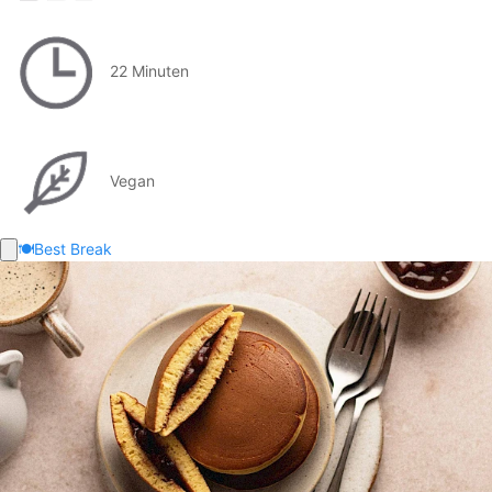
22 Minuten
Vegan
🍽️
Best Break