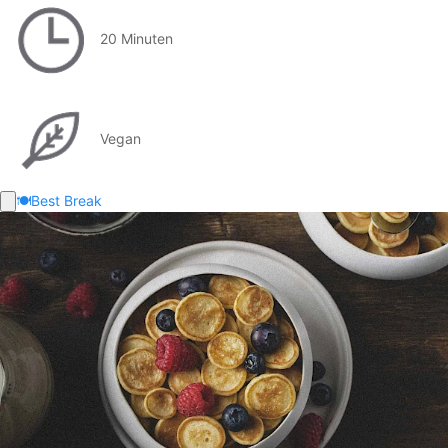
20 Minuten
Vegan
🍽️
Best Break