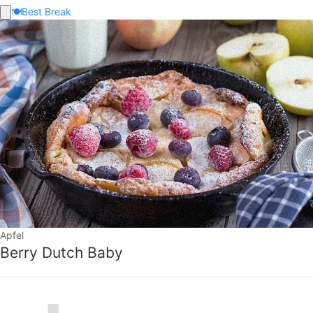
🍽️
Best Break
Apfel
Berry Dutch Baby