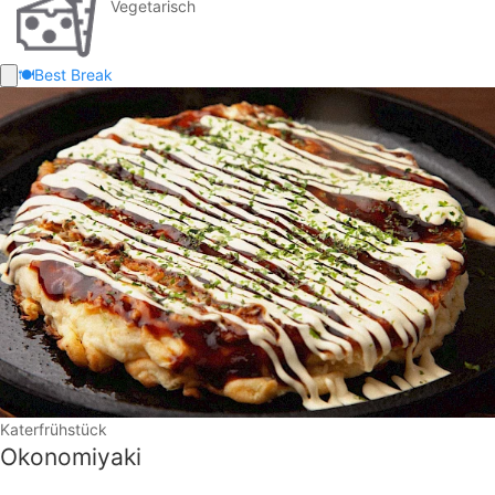
Vegetarisch
🍽️
Best Break
Katerfrühstück
Okonomiyaki