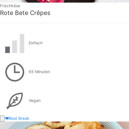
Frischkäse
Rote Bete Crêpes
Einfach
65 Minuten
Vegan
🍽️
Best Break